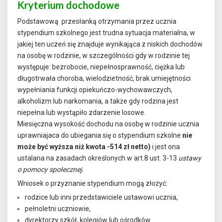
Kryterium dochodowe
Podstawową przesłanką otrzymania przez ucznia
stypendium szkolnego jest trudna sytuacja materialna, w
jakiej ten uczeń się znajduje wynikająca z niskich dochodów
na osobę w rodzinie, w szczególności gdy w rodzinie tej
występuje: bezrobocie, niepełnosprawność, ciężka lub
długotrwała choroba, wielodzietność, brak umiejętności
wypełniania funkcji opiekuńczo-wychowawczych,
alkoholizm lub narkomania, a także gdy rodzina jest
niepełna lub wystąpiło zdarzenie losowe.
Miesięczna wysokość dochodu na osobę w rodzinie ucznia
uprawniajaca do ubiegania się o stypendium szkolne
nie
może być wyższa niż kwota -514 zł netto)
i jest ona
ustalana na zasadach określonych w art.8 ust. 3-13
ustawy
o pomocy społecznej.
Wniosek o przyznanie stypendium mogą złożyć:
rodzice lub inni przedstawiciele ustawowi ucznia,
pełnoletni uczniowie,
dyrektorzy szkół, kolegiów lub ośrodków