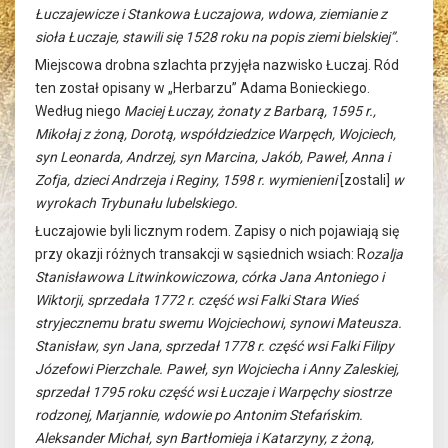
Łuczajewicze i Stankowa Łuczajowa, wdowa, ziemianie z
sioła Łuczaje, stawili się 1528 roku na popis ziemi bielskiej”.
Miejscowa drobna szlachta przyjęła nazwisko Łuczaj. Ród
ten został opisany w „Herbarzu” Adama Bonieckiego.
Według niego
Maciej Łuczay, żonaty z Barbarą, 1595 r.,
Mikołaj z żoną, Dorotą, współdziedzice Warpęch, Wojciech,
syn Leonarda, Andrzej, syn Marcina, Jakób, Paweł, Anna i
Zofja, dzieci Andrzeja i Reginy, 1598 r. wymienieni
[zostali]
w
wyrokach Trybunału lubelskiego.
Łuczajowie byli licznym rodem. Zapisy o nich pojawiają się
przy okazji różnych transakcji w sąsiednich wsiach: R
ozalja
Stanisławowa Litwinkowiczowa, córka Jana Antoniego i
Wiktorji, sprzedała 1772 r. część wsi Falki Stara Wieś
stryjecznemu bratu swemu Wojciechowi, synowi Mateusza.
Stanisław, syn Jana, sprzedał 1778 r. część wsi Falki Filipy
Józefowi Pierzchale. Paweł, syn Wojciecha i Anny Zaleskiej,
sprzedał 1795 roku część wsi Łuczaje i Warpęchy siostrze
rodzonej, Marjannie, wdowie po Antonim Stefańskim.
Aleksander Michał, syn Bartłomieja i Katarzyny, z żoną,