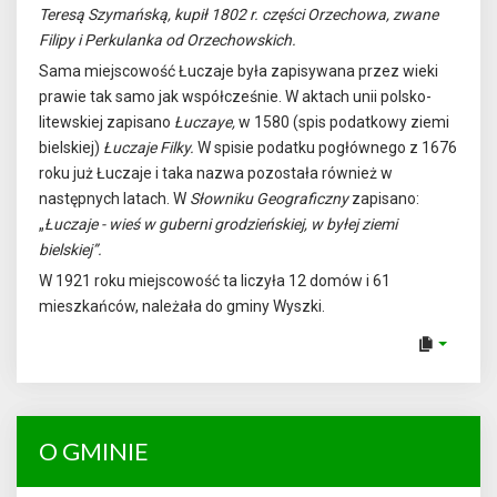
Teresą Szymańską, kupił 1802 r. części Orzechowa, zwane
Filipy i Perkulanka od Orzechowskich.
Sama miejscowość Łuczaje była zapisywana przez wieki
prawie tak samo jak współcześnie. W aktach unii polsko-
litewskiej zapisano
Łuczaye,
w 1580 (spis podatkowy ziemi
bielskiej)
Łuczaje Filky.
W spisie podatku pogłównego z 1676
roku już Łuczaje i taka nazwa pozostała również w
następnych latach. W
Słowniku Geograficzny
zapisano:
„
Łuczaje - wieś w guberni grodzieńskiej, w byłej ziemi
bielskiej”.
W 1921 roku miejscowość ta liczyła 12 domów i 61
mieszkańców, należała do gminy Wyszki.
O GMINIE